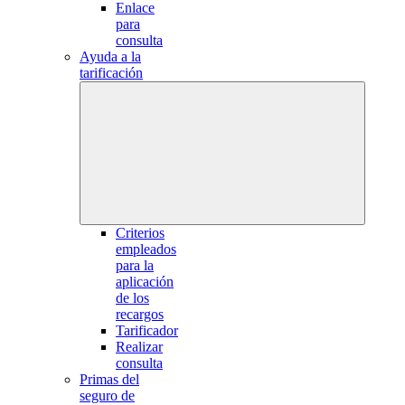
Enlace
para
consulta
Ayuda a la
tarificación
Criterios
empleados
para la
aplicación
de los
recargos
Tarificador
Realizar
consulta
Primas del
seguro de