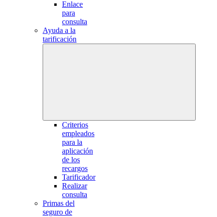
Enlace
para
consulta
Ayuda a la
tarificación
Criterios
empleados
para la
aplicación
de los
recargos
Tarificador
Realizar
consulta
Primas del
seguro de