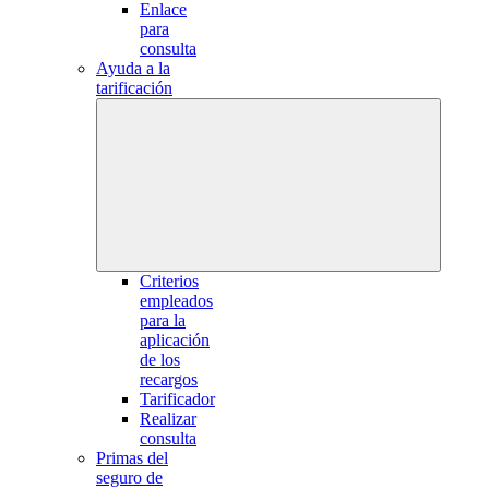
Enlace
para
consulta
Ayuda a la
tarificación
Criterios
empleados
para la
aplicación
de los
recargos
Tarificador
Realizar
consulta
Primas del
seguro de