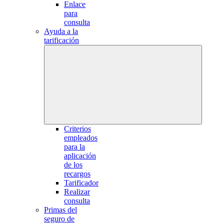
Enlace
para
consulta
Ayuda a la
tarificación
Criterios
empleados
para la
aplicación
de los
recargos
Tarificador
Realizar
consulta
Primas del
seguro de