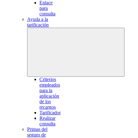
Enlace
para
consulta
Ayuda a la
tarificación
Criterios
empleados
para la
aplicación
de los
recargos
Tarificador
Realizar
consulta
Primas del
seguro de