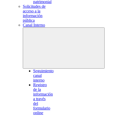
patrimonial
Solicitudes de
acceso a la
información
pública
Canal Interno
Seguimiento
canal
interno
Registro
de la
información
a través
del
formulario
online