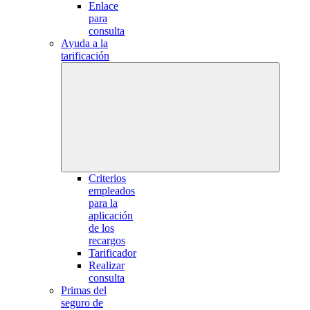
Enlace
para
consulta
Ayuda a la
tarificación
Criterios
empleados
para la
aplicación
de los
recargos
Tarificador
Realizar
consulta
Primas del
seguro de