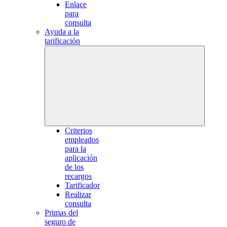
Enlace
para
consulta
Ayuda a la
tarificación
Criterios
empleados
para la
aplicación
de los
recargos
Tarificador
Realizar
consulta
Primas del
seguro de