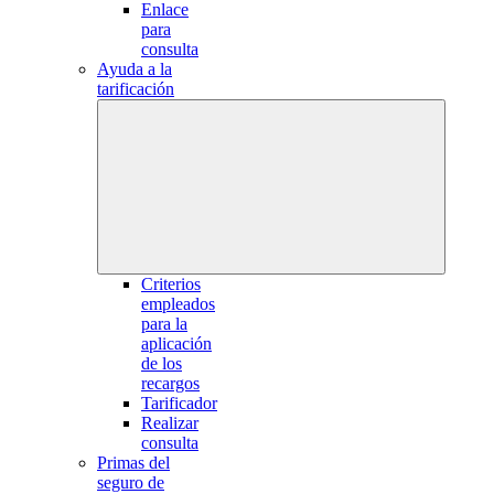
Enlace
para
consulta
Ayuda a la
tarificación
Criterios
empleados
para la
aplicación
de los
recargos
Tarificador
Realizar
consulta
Primas del
seguro de