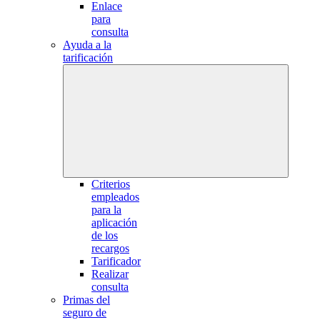
Enlace
para
consulta
Ayuda a la
tarificación
Criterios
empleados
para la
aplicación
de los
recargos
Tarificador
Realizar
consulta
Primas del
seguro de