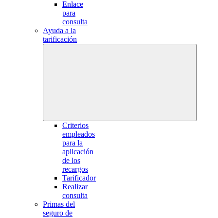
Enlace
para
consulta
Ayuda a la
tarificación
Criterios
empleados
para la
aplicación
de los
recargos
Tarificador
Realizar
consulta
Primas del
seguro de