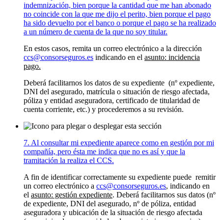
indemnización, bien porque la cantidad que me han abonado
no coincide con la que me dijo el perito, bien porque el pago
ha sido devuelto por el banco o porque el pago se ha realizado
a un número de cuenta de la que no soy titular.
En estos casos, remita un correo electrónico a la dirección
ccs@consorseguros.es
indicando en el
asunto: incidencia
pago.
Deberá facilitarnos los datos de su expediente (nº expediente,
DNI del asegurado, matrícula o situación de riesgo afectada,
póliza y entidad aseguradora, certificado de titularidad de
cuenta corriente, etc.) y procederemos a su revisión.
7. Al consultar mi expediente aparece como en gestión por mi
compañía, pero ésta me indica que no es así y que la
tramitación la realiza el CCS.
A fin de identificar correctamente su expediente puede remitir
un correo electrónico a
ccs@consorseguros.es
, indicando en
el
asunto: gestión expediente
. Deberá facilitarnos sus datos (nº
de expediente, DNI del asegurado, nº de póliza, entidad
aseguradora y ubicación de la situación de riesgo afectada