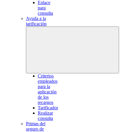
Enlace
para
consulta
Ayuda a la
tarificación
Criterios
empleados
para la
aplicación
de los
recargos
Tarificador
Realizar
consulta
Primas del
seguro de