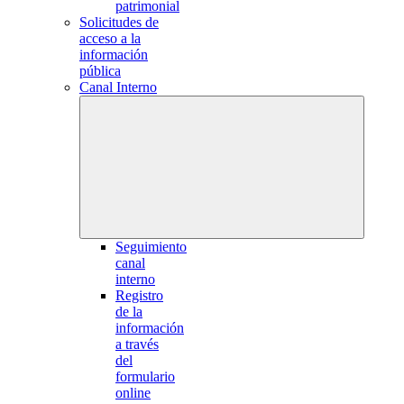
patrimonial
Solicitudes de
acceso a la
información
pública
Canal Interno
Seguimiento
canal
interno
Registro
de la
información
a través
del
formulario
online